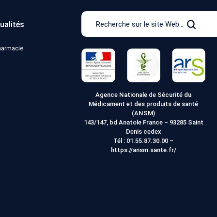
Recherche
ualités
sur
Recher
le
pharmacie
site
Web
Agence Nationale de Sécurité du
Médicament et des produits de santé
(ANSM)
143/147, bd Anatole France – 93285 Saint
Denis cedex
Tél :
01.55.87.30.00
–
https://ansm.sante.fr/