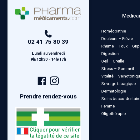
Médica
Homéopathie
Douleurs – Fièvre
02 41 75 80 39
Rhume – Toux – Gri
Lundi au vendredi
Digestion
9h/12h30 - 14h/17h
Oeil – Oreille
Stress – Sommeil
Vitalité – Veinotoniq
Page
Compte
Sevrage tabagique
Facebook
Instagram
Dermatologie
Prendre rendez-vous
Soins bucco-dentair
Femme
Oligothérapie