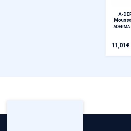
A-DE
Moussan
ADERMA
11,01
€