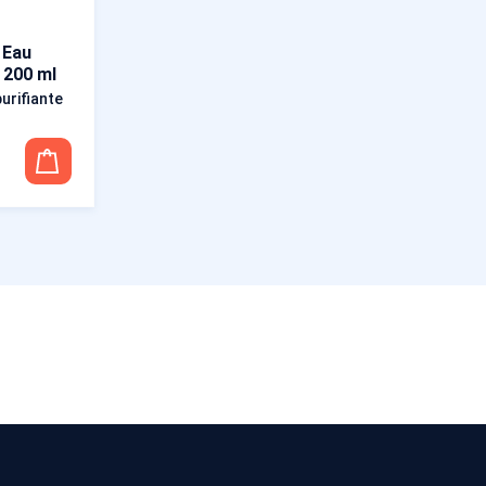
 Eau
 200 ml
purifiante