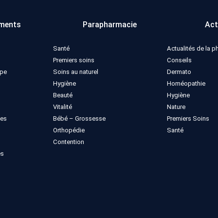
ments
Parapharmacie
Act
Santé
Actualités de la 
Premiers soins
Conseils
ppe
Soins au naturel
Dermato
Hygiène
Homéopathie
Beauté
Hygiène
Vitalité
Nature
ues
Bébé – Grossesse
Premiers Soins
Orthopédie
Santé
Contention
es