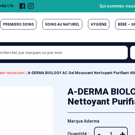
Page
Compte
Qui sommes-nous
 14h/17h
Facebook
Instagram
PREMIERS SOINS
SOINS AU NATUREL
HYGIÈNE
BÉBÉ – 
yant moussant
/
A-DERMA BIOLOGY AC Gel Moussant Nettoyant Purifiant 40
A-DERMA BIOLO
Nettoyant Purifi
Marque Aderma
-
+
Quantité :