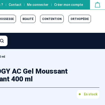
 ?
Contact
Me connecter
Créer mon compte
GROSSESSE
BEAUTÉ
CONTENTION
ORTHOPÉDIE
0 ml
GY AC Gel Moussant
ant 400 ml
En stock