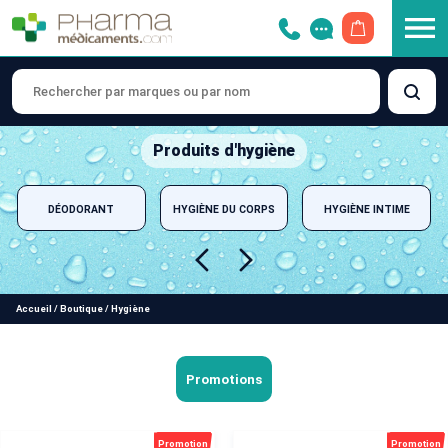
OUVRIR LE 
Produits d'hygiène
DÉODORANT
HYGIÈNE DU CORPS
HYGIÈNE INTIME
Accueil
/
Boutique
/
Hygiène
Promotions
Promotion
Promotion