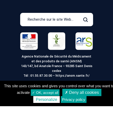
Recherche
sur
Rechercher
le
site
Web
Agence Nationale de Sécurité du Médicament
et des produits de santé (ANSM)
143/147, bd Anatole France – 93285 Saint Denis
cedex
Tél :
01.55.87.30.00
–
https://ansm.sante.fr/
This site uses cookies and gives you control over what you want t
activate
✗ Deny all cookies
✓ OK, accept all
Mentions légales
Conditions générales de vente
Personalize
Privacy policy
Conditions de Livraison
Vie Privée