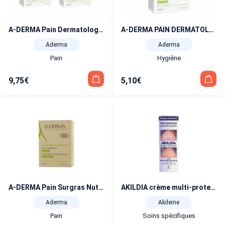
A-DERMA Pain Dermatologique Apaisant Lot de 2×100 g
A-DERMA PAIN DERMATOLOGIQUE au lait d’Avoine 100g
Aderma
Aderma
Pain
Hygiène
9,75
€
5,10
€
A-DERMA Pain Surgras Nutritif 100 ml
AKILDIA crème multi-protectrice tube 75 ml
Aderma
Akileine
Pain
Soins spécifiques