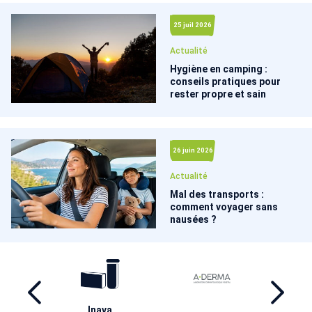
25 juil 2026
Actualité
Hygiène en camping :
conseils pratiques pour
rester propre et sain
26 juin 2026
Actualité
Mal des transports :
comment voyager sans
nausées ?
ril
Inava
Ha