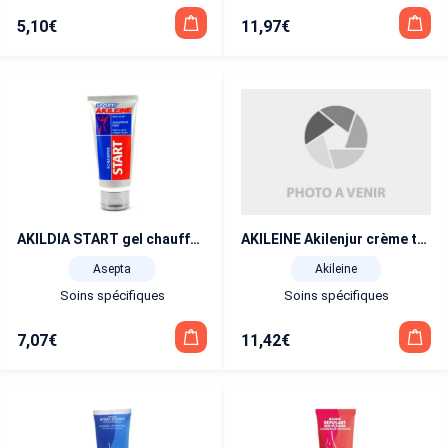
5,10
€
11,97
€
AKILEINE Akilenjur crème tube 75 ml
AKILDIA START gel chauffant tube 75 ml
Akileine
Asepta
Soins spécifiques
Soins spécifiques
11,42
€
7,07
€