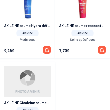
AKILEINE baume Hydra défense tube 125 ml
AKILEINE baume reposant aux plantes tube 50 ml
Akileine
Akileine
Pieds secs
Soins spécifiques
9,26
€
7,70
€
AKILEINE Cicaleine baume mains pieds tube 30 ml