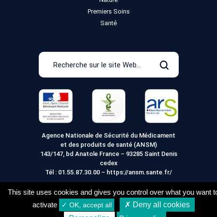
Premiers Soins
Santé
Recherche
sur
Rechercher
le
site
Web
Agence Nationale de Sécurité du Médicament
et des produits de santé (ANSM)
143/147, bd Anatole France – 93285 Saint Denis
cedex
Tél :
01.55.87.30.00
–
https://ansm.sante.fr/
This site uses cookies and gives you control over what you want t
activate
✗ Deny all cookies
✓ OK, accept all
Mentions légales
Conditions générales de vente