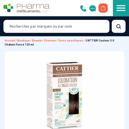
OUVRIR LE 
Accueil
/
Boutique
/
Beauté
/
Cheveux
/
Soins spécifiques
/
CATTIER Couleur 3.0
Châtain Foncé 120 ml