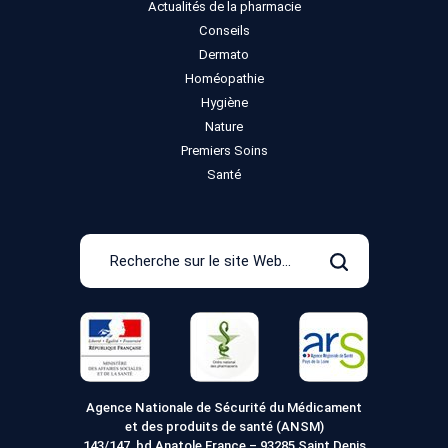
Actualités de la pharmacie
Conseils
Dermato
Homéopathie
Hygiène
Nature
Premiers Soins
Santé
Recherche
sur
Rechercher
le
site
Web
Agence Nationale de Sécurité du Médicament
et des produits de santé (ANSM)
143/147, bd Anatole France – 93285 Saint Denis