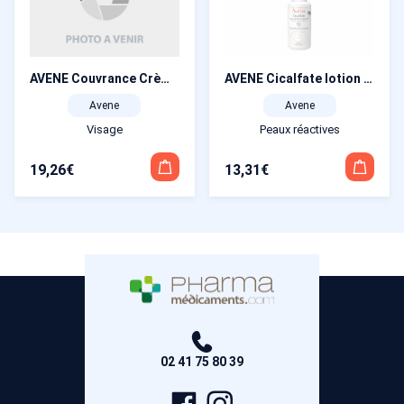
AVENE Couvrance Crème de teint compacte Mat sable 3.0 10 g
AVENE Cicalfate lotion 40 ml
Avene
Avene
Visage
Peaux réactives
19,26
€
13,31
€
02 41 75 80 39
Page
Compte