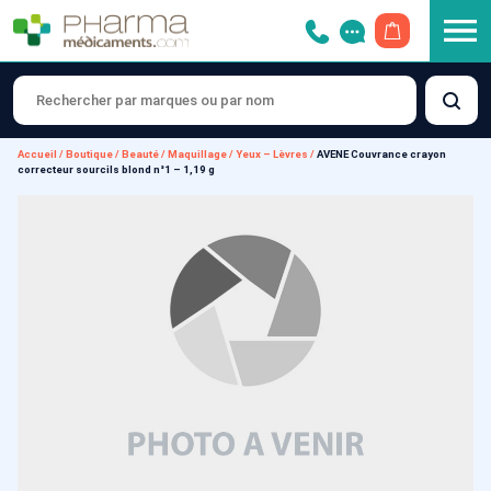
OUVRIR LE 
Accueil
/
Boutique
/
Beauté
/
Maquillage
/
Yeux – Lèvres
/
AVENE Couvrance crayon
correcteur sourcils blond n°1 – 1,19 g