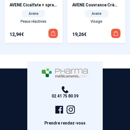
AVENE Cicalfate + spray assechant 100 ml
AVENE Couvrance Crème de teint compacte Mat miel 4.0 10 g
Avene
Avene
Peaux réactives
Visage
12,94
€
19,26
€
02 41 75 80 39
Page
Compte
Facebook
Instagram
Prendre rendez-vous