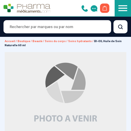
OUVRIR LE 
Accueil
/
Boutique
/
Beauté
/
Soins du corps
/
Soins hydratants
/
BI-OIL Huile de Soin
Naturelle 60 ml