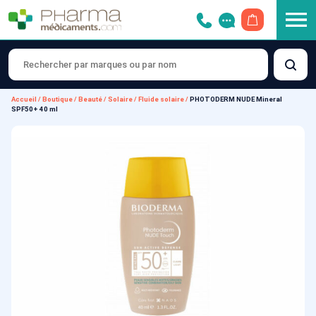
OUVRIR LE 
Accueil
/
Boutique
/
Beauté
/
Solaire
/
Fluide solaire
/
PHOTODERM NUDE Mineral
SPF50+ 40 ml