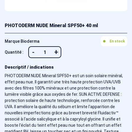
PHOTODERM NUDE Mineral SPF50+ 40 ml
Marque Bioderma
En stock
-
+
Quantité :
Descriptif / indications
PHOTODERM NUDE Mineral SPF50+ est un soin solaire minéral,
effet peau nue. Il garantit une très haute protection UVA/UVB
avec des filtres 100% minéraux et une protection contre la
lumière visible grâce aux oxydes de fer. SUN ACTIVE DEFENSE :
protection solaire de haute technologie, renforcée contre les
UVA. Il améliore la qualité du sébum et limite l'apparition de
nouvelles imperfections grâce au brevet breveté Fluidactiv™
associé à l'acide salicylique et à la capryloyl glycine. Il unifie et
booste l'éclat du teint effet peau nue tout en offrant un effet
matifiant 8H, laisse un toucher sec et un fini poudré. Texture