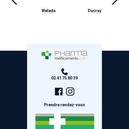
ma
Weleda
Ducray
M
02 41 75 80 39
Page
Compte
Facebook
Instagram
Prendre rendez-vous