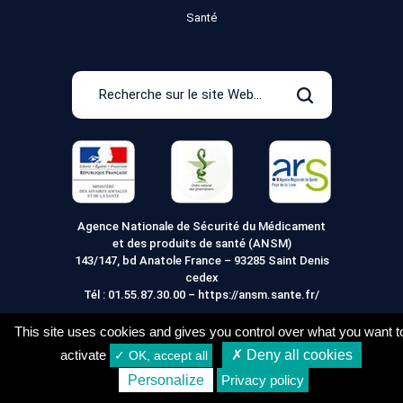
Santé
Recherche
sur
Rechercher
le
site
Web
Agence Nationale de Sécurité du Médicament
et des produits de santé (ANSM)
143/147, bd Anatole France – 93285 Saint Denis
cedex
Tél :
01.55.87.30.00
–
https://ansm.sante.fr/
This site uses cookies and gives you control over what you want t
activate
✗ Deny all cookies
✓ OK, accept all
Mentions légales
Conditions générales de vente
7,28
€
Acheter
Personalize
Privacy policy
Conditions de Livraison
Vie Privée