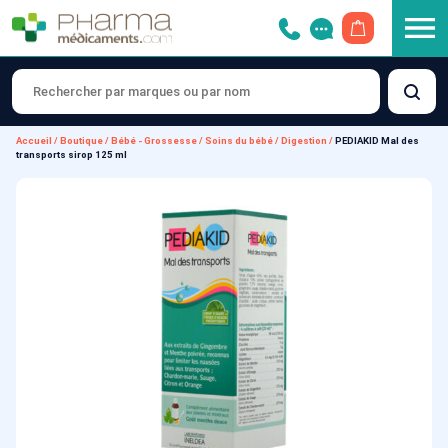
OUVRIR LE 
Accueil
/
Boutique
/
Bébé - Grossesse
/
Soins du bébé
/
Digestion
/
PEDIAKID Mal des
transports sirop 125 ml