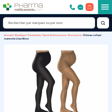
OUVRIR LE 
Accueil
/
Boutique
/
Contention
/
Sport et Grossesse
/
Grossesse
/
Orliman collant
maternite Lilae Move