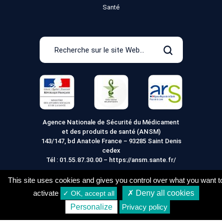
Santé
Recherche
sur
Rechercher
le
site
Web
Agence Nationale de Sécurité du Médicament
et des produits de santé (ANSM)
143/147, bd Anatole France – 93285 Saint Denis
cedex
Tél :
01.55.87.30.00
–
https://ansm.sante.fr/
This site uses cookies and gives you control over what you want t
activate
✗ Deny all cookies
✓ OK, accept all
Mentions légales
Conditions générales de vente
25,44
€
Acheter
Personalize
Privacy policy
Conditions de Livraison
Vie Privée