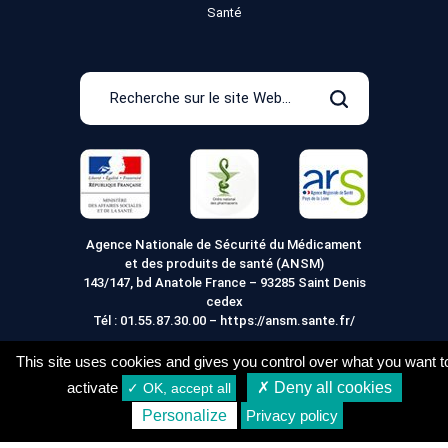
Santé
Recherche
sur
Rechercher
le
site
Web
Agence Nationale de Sécurité du Médicament
et des produits de santé (ANSM)
143/147, bd Anatole France – 93285 Saint Denis
cedex
Tél :
01.55.87.30.00
–
https://ansm.sante.fr/
This site uses cookies and gives you control over what you want t
activate
✗ Deny all cookies
✓ OK, accept all
Mentions légales
Conditions générales de vente
2,44
€
Acheter
Personalize
Privacy policy
Conditions de Livraison
Vie Privée