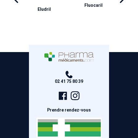
ril
Inava
H
Aderma
02 41 75 80 39
Page
Compte
Facebook
Instagram
Prendre rendez-vous