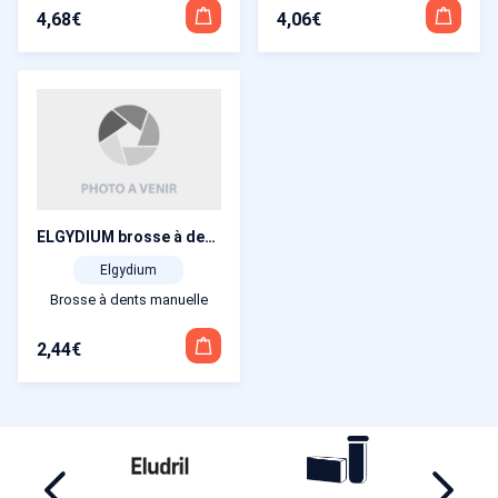
4,06
€
4,68
€
ELGYDIUM brosse à dents interactive dure
Elgydium
Brosse à dents manuelle
2,44
€