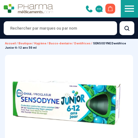
OUVRIR LE 
Accueil
/
Boutique
/
Hygiène
/
Bucco-dentaire
/
Dentifrices
/
SENSODYNE Dentifrice
Junior 6-12 ans 50 ml