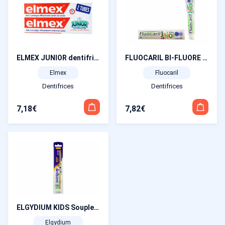
ELMEX JUNIOR dentifrice anti-caries 6-12 ans 2×75 ml
FLUOCARIL BI-FLUORE Junior Dentifrice Gel Bubble Gum 145 mg 75 ml
Elmex
Fluocaril
Dentifrices
Dentifrices
7,18
€
7,82
€
ELGYDIUM KIDS Souple – Brosse à dents en bois
Elgydium