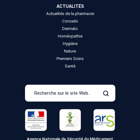
ACTUALITÉS
Actualités de la pharmacie
Conseils
Dermato
Homéopathie
Hygiène
Nature
Premiers Soins
Santé
Recherche
sur
Rechercher
le
site
Web
Agence Nationale de Sécurité du Médicament