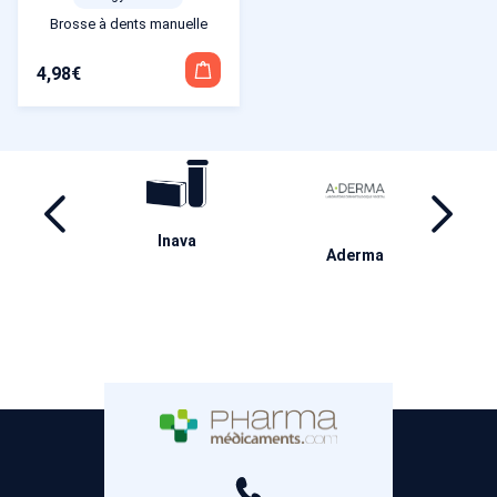
Brosse à dents manuelle
4,98
€
ril
Inava
Ha
Aderma