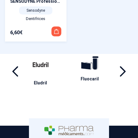
SENSODYNE Professional Réparateur 75 ml
Sensodyne
Dentifrices
6,60
€
ril
Inava
Ha
Aderma