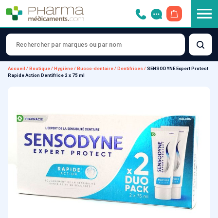
OUVRIR LE 
Accueil
/
Boutique
/
Hygiène
/
Bucco-dentaire
/
Dentifrices
/
SENSODYNE Expert Protect
Rapide Action Dentifrice 2 x 75 ml