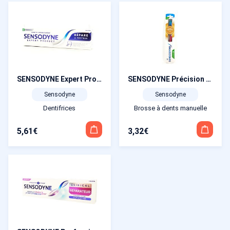
SENSODYNE Expert Protect Répare&Protège Dentifrice 75 ml
SENSODYNE Précision Brosse à dents Souple
Sensodyne
Sensodyne
Dentifrices
Brosse à dents manuelle
5,61
€
3,32
€