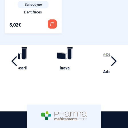
Sensodyne
Dentifrices
5,02
€
ril
Inava
Ha
Aderma