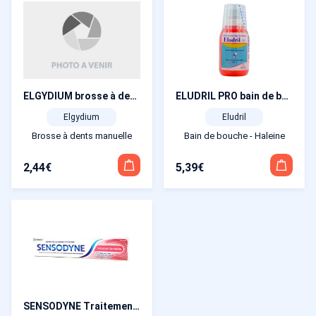
ELGYDIUM brosse à dents blancheur médium
ELUDRIL PRO bain de bouche 200 ml + gobelet doseur
Elgydium
Eludril
Brosse à dents manuelle
Bain de bouche - Haleine
2,44
€
5,39
€
SENSODYNE Traitement Sensibilité Dentifrice 75 ml