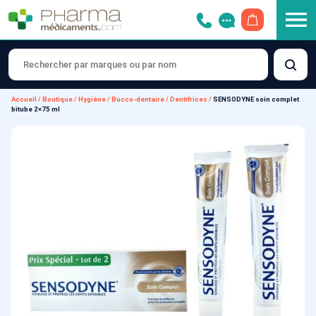
OUVRIR LE 
Accueil
/
Boutique
/
Hygiène
/
Bucco-dentaire
/
Dentifrices
/
SENSODYNE soin complet
bitube 2×75 ml