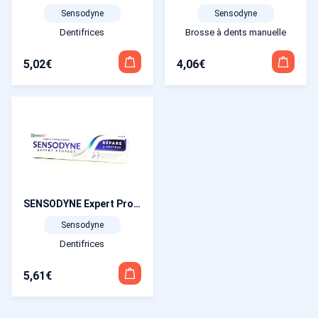
Sensodyne
Sensodyne
Dentifrices
Brosse à dents manuelle
5,02
€
4,06
€
SENSODYNE Expert Protect Répare&Protège Dentifrice 75 ml
Sensodyne
Dentifrices
5,61
€