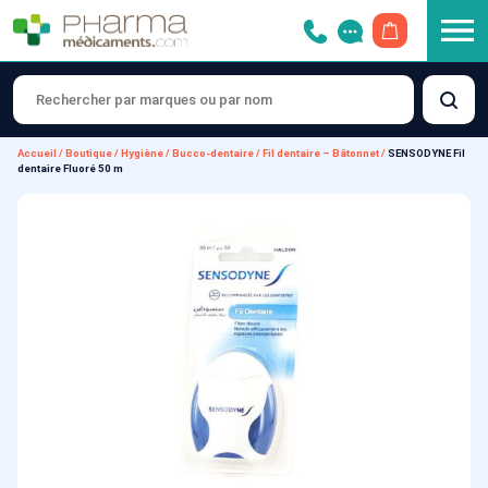
OUVRIR LE 
Accueil
/
Boutique
/
Hygiène
/
Bucco-dentaire
/
Fil dentaire – Bâtonnet
/
SENSODYNE Fil
dentaire Fluoré 50 m