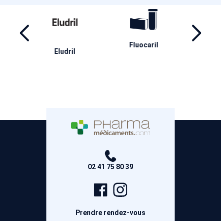
ril
Inava
Ha
Aderma
02 41 75 80 39
Page
Compte
Facebook
Instagram
Prendre rendez-vous