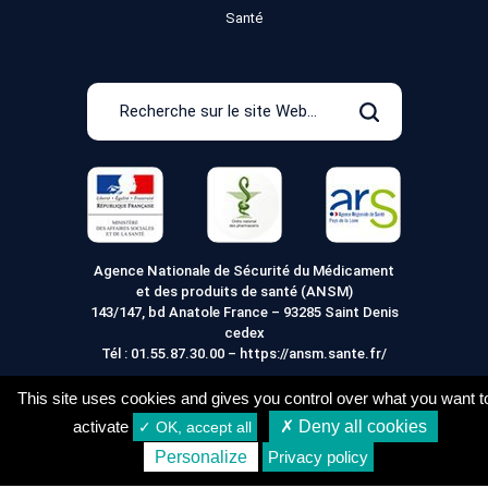
Santé
Recherche
sur
Rechercher
le
site
Web
Agence Nationale de Sécurité du Médicament
et des produits de santé (ANSM)
143/147, bd Anatole France – 93285 Saint Denis
cedex
Tél :
01.55.87.30.00
–
https://ansm.sante.fr/
This site uses cookies and gives you control over what you want t
activate
✗ Deny all cookies
✓ OK, accept all
Mentions légales
Conditions générales de vente
10,09
€
Acheter
Personalize
Privacy policy
Conditions de Livraison
Vie Privée