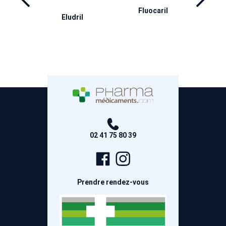
ocaril
Inava
Aderma
02 41 75 80 39
Page
Compte
Facebook
Instagram
Prendre rendez-vous