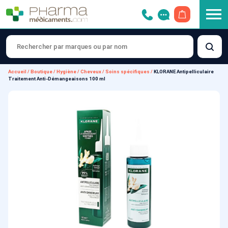
OUVRIR LE 
Accueil
/
Boutique
/
Hygiène
/
Cheveux
/
Soins spécifiques
/
KLORANE Antipelliculaire
Traitement Anti-Démangeaisons 100 ml