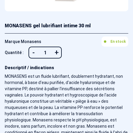
MONASENS gel lubrifiant intime 30 ml
Marque Monasens
En stock
-
+
Quantité :
Descriptif / indications
MONASENS est un fluide lubrifiant, doublement hydratant, non
hormonal, à base d'eau purifiée, d'acide hyaluronique et de
vitamine PP, destiné à pallier l'insuffisance des sécrétions
vaginales. Le pouvoir hydratant et hygroscopique de l'acide
hyaluronique constitue un véritable « piège à eau » des
muqueuses et de la peau. La vitamine PP renforce le potentiel
hydratant et contribue à améliorer la transsudation
physiologique. Monasens respecte le pH physiologique, est
inodore, sans parfum, incolore et non gras. Monasens est
conditionné en flacon airless, maintenant ainsi le fluide à l'abri de