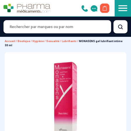
OUVRIR LE 
Accueil
/
Boutique
/
Hygiène
/
Sexualité
/
Lubrifiants
/
MONASENS gel lubrifiant intime
30 ml