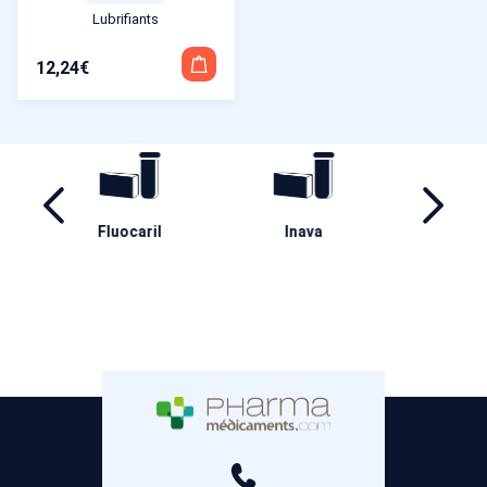
Lubrifiants
12,24
€
ril
Inava
Ha
Aderma