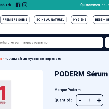
Page
Compte
Qui sommes-nous
 14h/17h
Facebook
Instagram
PREMIERS SOINS
SOINS AU NATUREL
HYGIÈNE
BÉBÉ – 
es
/
PODERM Sérum Mycose des ongles 8 ml
PODERM Sérum M
Marque Poderm
-
+
Quantité :