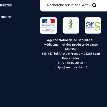
Recherche
ualités
sur
Recher
le
pharmacie
site
Web
Agence Nationale de Sécurité du
Médicament et des produits de santé
(ANSM)
143/147, bd Anatole France – 93285 Saint
Denis cedex
Tél :
01.55.87.30.00
–
https://ansm.sante.fr/