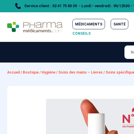
Service client : 02 41 75 80 39 - Lundi - vendredi : 9h/12h30 -
MÉDICAMENTS
SANTÉ
CONSEILS
Accueil
/
Boutique
/
Hygiène
/
Soins des mains – Lèvres
/
Soins spécifiqu