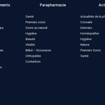
ments
Parapharmacie
Act
Santé
Actualités de la 
Premiers soins
Conseils
ppe
Soins au naturel
Dermato
Hygiène
Homéopathie
Beauté
Hygiène
Vitalité
Nature
ues
Bébé – Grossesse
Premiers Soins
Orthopédie
Santé
Contention
es