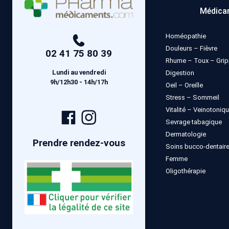
Médica
Homéopathie
Douleurs – Fièvre
02 41 75 80 39
Rhume – Toux – Gri
Lundi au vendredi
Digestion
9h/12h30 - 14h/17h
Oeil – Oreille
Stress – Sommeil
Vitalité – Veinotoniq
Page
Compte
Sevrage tabagique
Facebook
Instagram
Dermatologie
Prendre rendez-vous
Soins bucco-dentair
Femme
Oligothérapie