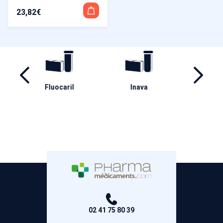
23,82
€
ril
Inava
Ha
Aderma
02 41 75 80 39