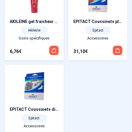
AKILEINE gel fraicheur vive tube 50 ml
EPITACT Coussinets plantaires à l’Epithelium L
Akileine
Epitact
Soins spécifiques
Accessoires
6,76
€
31,10
€
EPITACT Coussinets discrets à l’Epithelium M
Epitact
Accessoires