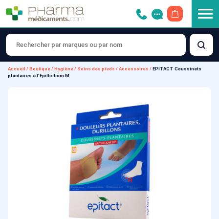
OUVRIR LE 
Accueil
/
Boutique
/
Hygiène
/
Soins des pieds
/
Accessoires
/
EPITACT Coussinets
plantaires à l’Epithelium M