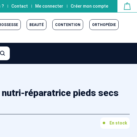
 ?
Contact
Me connecter
Créer mon compte
GROSSESSE
BEAUTÉ
CONTENTION
ORTHOPÉDIE
nutri-réparatrice pieds secs
En stock