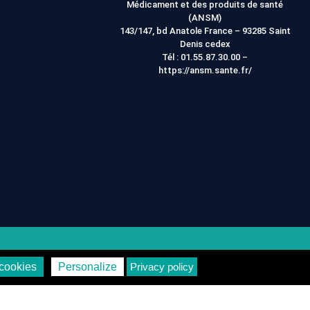
Médicament et des produits de santé
(ANSM)
143/147, bd Anatole France – 93285 Saint
Denis cedex
Tél :
01.55.87.30.00
–
https://ansm.sante.fr/
on
Vie Privée
cookies
Personalize
Privacy policy