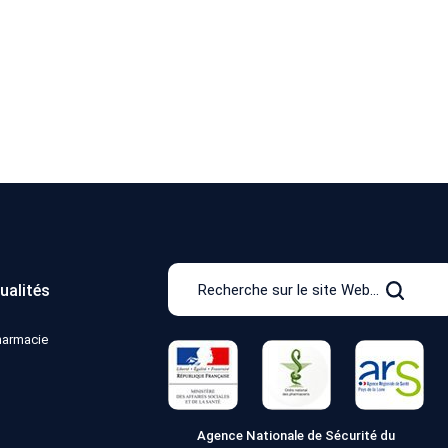
Recherche
ualités
sur
Recher
le
pharmacie
site
Web
Agence Nationale de Sécurité du