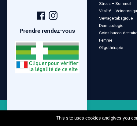
Stress – Sommeil
Vitalité – Veinotoniq
Page
Compte
Sevrage tabagique
Facebook
Instagram
Dermatologie
Prendre rendez-vous
Soins bucco-dentair
Femme
Oligothérapie
Mentions lé
This site uses cookies and gives you con