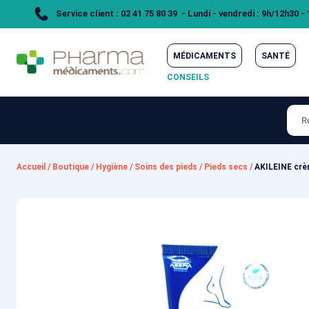
Service client : 02 41 75 80 39 - Lundi - vendredi : 9h/12h30 -
MÉDICAMENTS
SANTÉ
CONSEILS
Accueil
/
Boutique
/
Hygiène
/
Soins des pieds
/
Pieds secs
/
AKILEINE crèm