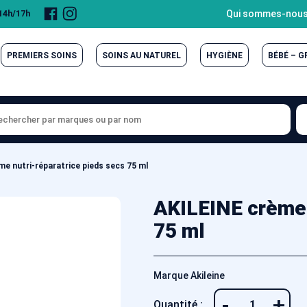
Page
Compte
Qui sommes-nous
 14h/17h
Facebook
Instagram
PREMIERS SOINS
SOINS AU NATUREL
HYGIÈNE
BÉBÉ – 
e nutri-réparatrice pieds secs 75 ml
AKILEINE crème 
75 ml
Marque Akileine
-
+
Quantité :