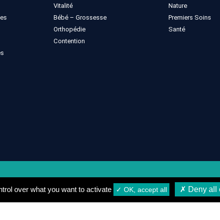
Vitalité
Nature
ues
Bébé – Grossesse
Premiers Soins
Orthopédie
Santé
Contention
es
gales
Conditions générales de vente
Conditions de Livrais
trol over what you want to activate
✗ Deny all 
✓ OK, accept all