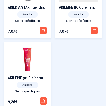
AKILEINE NOK crème anti-frottements tube 75 ml
AKILDIA START gel chauffant tube 75 ml
Asepta
Asepta
Soins spécifiques
Soins spécifiques
7,07
€
7,07
€
AKILEINE gel Fraîcheur vive « maxi size » tube 125 ml
Akileine
Soins spécifiques
9,26
€