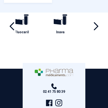
ril
Inava
Ha
Aderma
02 41 75 80 39
Page
Compte
Facebook
Instagram