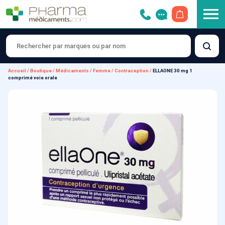
OUVRIR LE 
Accueil
/
Boutique
/
Médicaments
/
Femme
/
Contraception
/
ELLAONE 30 mg 1
comprimé voie orale