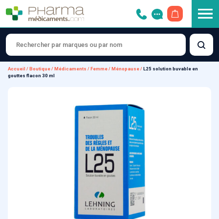
OUVRIR LE 
Accueil
/
Boutique
/
Médicaments
/
Femme
/
Ménopause
/
L25 solution buvable en
gouttes flacon 30 ml