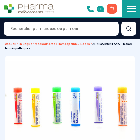
OUVRIR LE 
Accueil
/
Boutique
/
Médicaments
/
Homéopathie
/
Doses
/
ARNICA MONTANA – Doses
homéopathiques