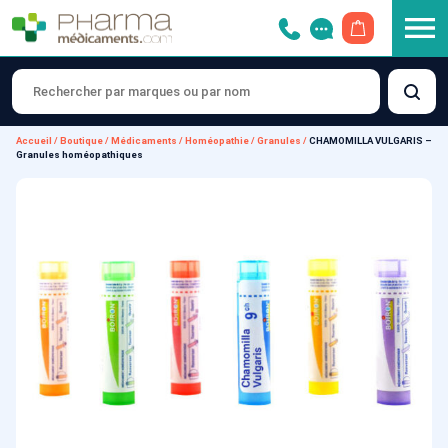
OUVRIR LE 
Accueil
/
Boutique
/
Médicaments
/
Homéopathie
/
Granules
/
CHAMOMILLA VULGARIS –
Granules homéopathiques