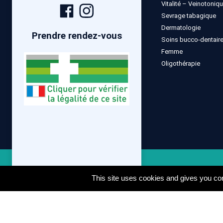
Vitalité – Veinotoniq
Page
Compte
Sevrage tabagique
Facebook
Instagram
Dermatologie
Prendre rendez-vous
Soins bucco-dentair
Femme
Oligothérapie
Mentions lé
This site uses cookies and gives you con