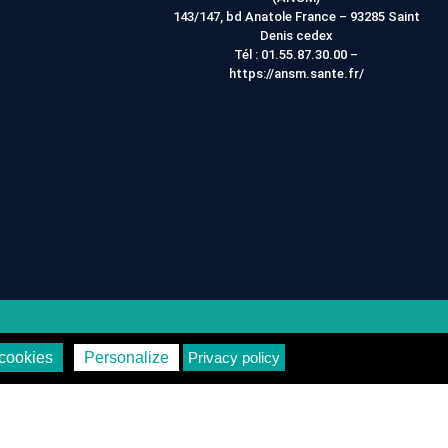
143/147, bd Anatole France – 93285 Saint
Denis cedex
Tél :
01.55.87.30.00
–
https://ansm.sante.fr/
on
Vie Privée
cookies
Personalize
Privacy policy