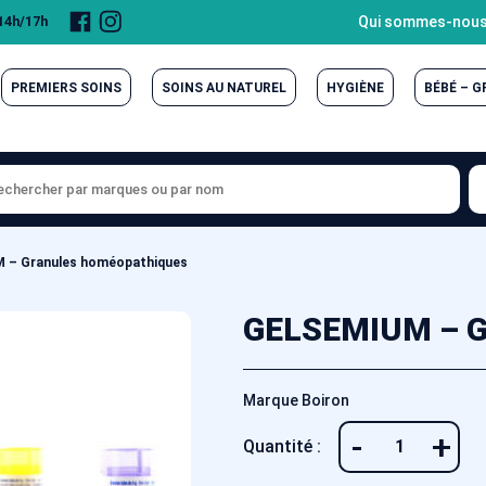
Page
Compte
Qui sommes-nous
 14h/17h
Facebook
Instagram
PREMIERS SOINS
SOINS AU NATUREL
HYGIÈNE
BÉBÉ – 
 – Granules homéopathiques
GELSEMIUM – G
Marque Boiron
-
+
Quantité :