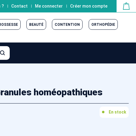
 ?
Contact
Me connecter
Créer mon compte
GROSSESSE
BEAUTÉ
CONTENTION
ORTHOPÉDIE
ranules homéopathiques
En stock