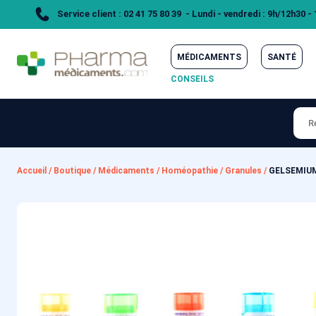
Service client : 02 41 75 80 39 - Lundi - vendredi : 9h/12h30 -
MÉDICAMENTS
SANTÉ
CONSEILS
Accueil
/
Boutique
/
Médicaments
/
Homéopathie
/
Granules
/
GELSEMIUM