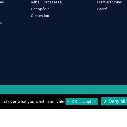
ues
Bébé – Grossesse
Premiers Soins
Orthopédie
Santé
Contention
es
gales
Conditions générales de vente
Conditions de Livrais
trol over what you want to activate
✗ Deny all 
✓ OK, accept all