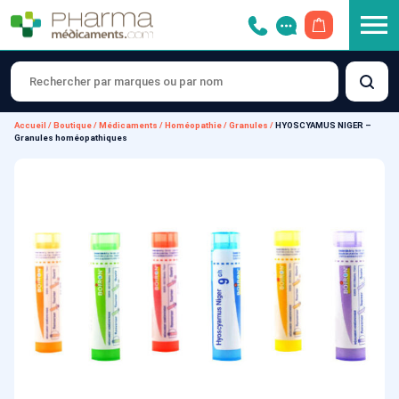
OUVRIR LE 
Accueil
/
Boutique
/
Médicaments
/
Homéopathie
/
Granules
/
HYOSCYAMUS NIGER –
Granules homéopathiques