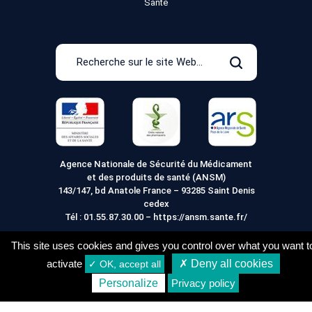
Santé
Recherche
sur
Rechercher
le
site
Web
Agence Nationale de Sécurité du Médicament
et des produits de santé (ANSM)
143/147, bd Anatole France – 93285 Saint Denis
cedex
Tél :
01.55.87.30.00
–
https://ansm.sante.fr/
This site uses cookies and gives you control over what you want t
activate
✗ Deny all cookies
✓ OK, accept all
Mentions légales
Conditions générales de vente
6,50
€
Acheter
Personalize
Privacy policy
Conditions de Livraison
Vie Privée