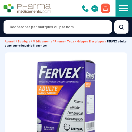
OUVRIR LE 
Accueil
/
Boutique
/
Médicaments
/
Rhume - Toux – Grippe
/
Etat grippal
/
FERVEX adulte
sans sucre buvable 8 sachets