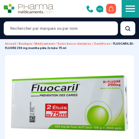
OUVRIR LE 
Accueil
/
Boutique
/
Médicaments
/
Soins bucco-dentaires
/
Dentifrices
/
FLUOCARIL BI-
FLUORE 250 mg menthe pâte 2x tube 75 ml