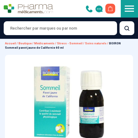
OUVRIR LE 
Accueil
/
Boutique
/
Médicaments
/
Stress - Sommeil
/
Soins naturels
/
BOIRON
Sommeil pavot jaune de Californie 60 ml