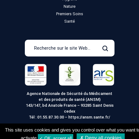
Nature
Premiers Soins
Santé
Recherche
sur
Rechercher
le
site
Web
Agence Nationale de Sécurité du Médicament
et des produits de santé (ANSM)
143/147, bd Anatole France – 93285 Saint Denis
cedex
Tél :
01.55.87.30.00
–
https://ansm.sante.fr/
This site uses cookies and gives you control over what you want t
activate
✗ Deny all cookies
✓ OK, accept all
Mentions légales
Conditions générales de vente