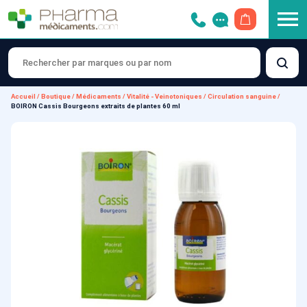
OUVRIR LE 
Accueil
/
Boutique
/
Médicaments
/
Vitalité - Veinotoniques
/
Circulation sanguine
/
BOIRON Cassis Bourgeons extraits de plantes 60 ml