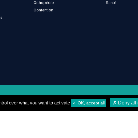
Orthopédie
Santé
Contention
es
gales
Conditions générales de vente
Conditions de Livrais
trol over what you want to activate
✗ Deny all 
✓ OK, accept all