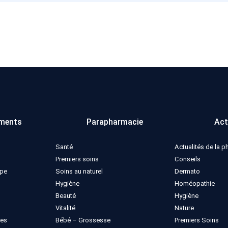
variations.
Les
options
peuvent
être
choisies
sur
la
page
du
ments
Parapharmacie
Act
produit
Santé
Actualités de la 
Premiers soins
Conseils
ppe
Soins au naturel
Dermato
Hygiène
Homéopathie
Beauté
Hygiène
Vitalité
Nature
ues
Bébé – Grossesse
Premiers Soins