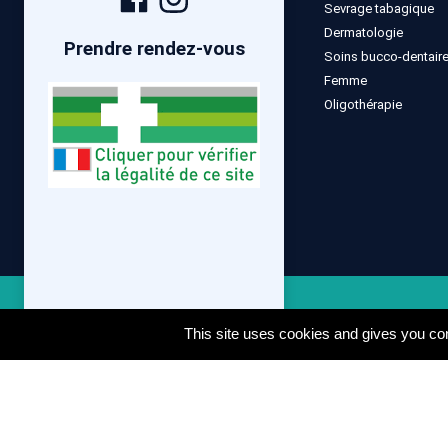
Sevrage tabagique
Facebook
Instagram
Dermatologie
Prendre rendez-vous
Soins bucco-dentair
Femme
Oligothérapie
Mentions lé
This site uses cookies and gives you con