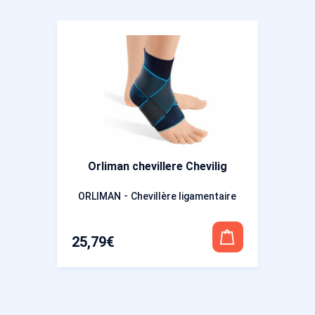
Orliman chevillere Chevilig
-
ORLIMAN
Chevillère ligamentaire
25,79
€
Ce
produit
a
plusieurs