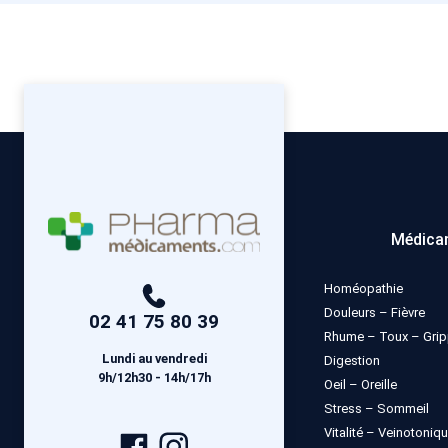
Médica
Homéopathie
Douleurs – Fièvre
02 41 75 80 39
Rhume – Toux – Gri
Lundi au vendredi
Digestion
9h/12h30 - 14h/17h
Oeil – Oreille
Stress – Sommeil
Vitalité – Veinotoniq
Page
Compte