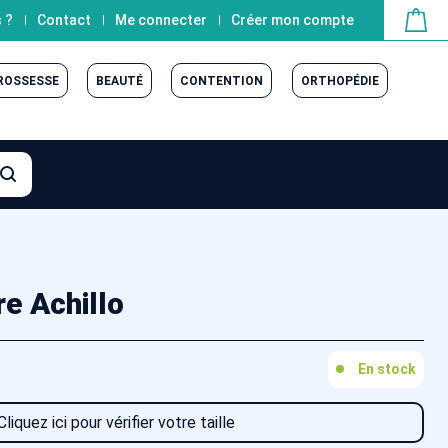
 ?
Contact
Me connecter
Créer mon compte
GROSSESSE
BEAUTÉ
CONTENTION
ORTHOPÉDIE
re Achillo
En stock
Cliquez ici pour vérifier votre taille