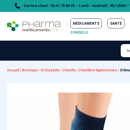
Service client : 02 41 75 80 39 - Lundi - vendredi : 9h/12h30 -
MÉDICAMENTS
SANTÉ
CONSEILS
Accueil
/
Boutique
/
Orthopédie
/
Cheville
/
Chevillère ligamentaire
/
Orlima