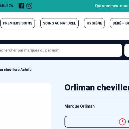
Page
Compte
Qui sommes-nous
 14h/17h
Facebook
Instagram
PREMIERS SOINS
SOINS AU NATUREL
HYGIÈNE
BÉBÉ – 
n chevillere Achillo
Orliman cheville
Marque Orliman
!