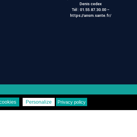
Denis cedex
Tél :
01.55.87.30.00
–
https://ansm.sante.fr/
on
Vie Privée
cookies
Personalize
Privacy policy