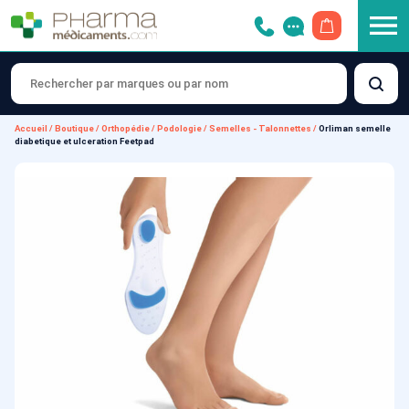
OUVRIR LE 
Accueil
/
Boutique
/
Orthopédie
/
Podologie
/
Semelles - Talonnettes
/
Orliman semelle
diabetique et ulceration Feetpad