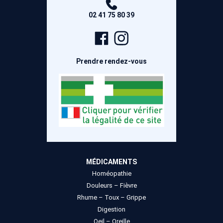
peuvent
peuvent
02 41 75 80 39
être
être
choisies
choisies
Page
Compte
sur
sur
Facebook
Instagram
la
la
Prendre rendez-vous
page
page
du
du
produit
produit
MÉDICAMENTS
Homéopathie
Douleurs – Fièvre
Rhume – Toux – Grippe
Digestion
Oeil – Oreille