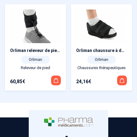
Orliman releveur de pied Boxia Plus
Orliman chaussure à décharge de l’avant pied
Orliman
Orliman
Releveur de pied
Chaussures thérapeutiques
60,85
€
24,16
€
Ce
Ce
produit
produit
a
a
plusieurs
plusieurs
variations.
variations.
Les
Les
options
options