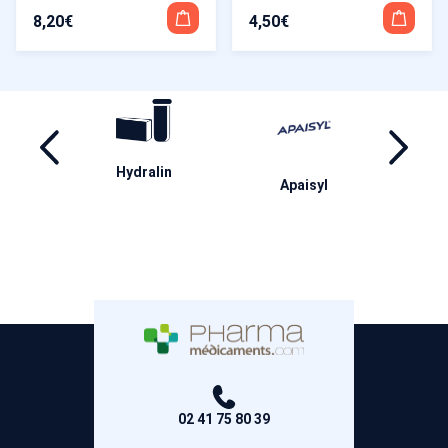
8,20
€
4,50
€
Synthol
Coldhot
Ba
isyl
02 41 75 80 39