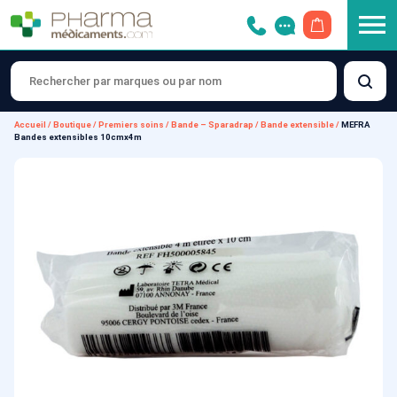
OUVRIR LE 
Accueil
/
Boutique
/
Premiers soins
/
Bande – Sparadrap
/
Bande extensible
/
MEFRA
Bandes extensibles 10cmx4m