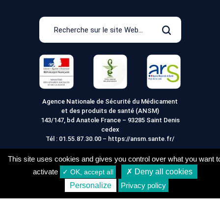
Recherche
sur
Rechercher
le
site
Web
Agence Nationale de Sécurité du Médicament
et des produits de santé (ANSM)
143/147, bd Anatole France – 93285 Saint Denis
cedex
Tél :
01.55.87.30.00
–
https://ansm.sante.fr/
This site uses cookies and gives you control over what you want t
activate
✗ Deny all cookies
✓ OK, accept all
Mentions légales
Conditions générales de vente
6,76
€
Acheter
Personalize
Privacy policy
Conditions de Livraison
Vie Privée