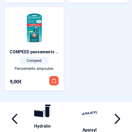
COMPEED pansements ampoules plante du pied boîte de 5
Compeed
Pansements ampoules
9,00
€
Synthol
Coldhot
B
aisyl