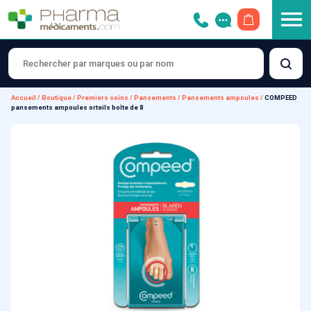
OUVRIR LE 
Accueil
/
Boutique
/
Premiers soins
/
Pansements
/
Pansements ampoules
/
COMPEED
pansements ampoules orteils boîte de 8