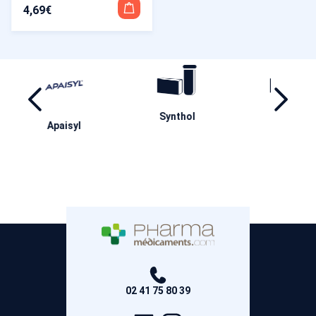
4,69
€
Synthol
Coldhot
Baum
yl
02 41 75 80 39