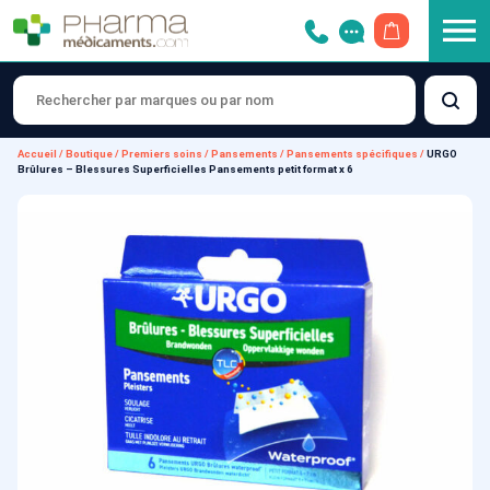
OUVRIR LE 
Accueil
/
Boutique
/
Premiers soins
/
Pansements
/
Pansements spécifiques
/
URGO
Brûlures – Blessures Superficielles Pansements petit format x 6