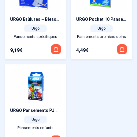
URGO Brûlures – Blessures Superficielles Tulles Stériles petit format x 6
URGO Pocket 10 Pansements Extensibles et 10 Pansements Waterproof
Urgo
Urgo
Pansements spécifiques
Pansements premiers soins
9,19
€
4,49
€
URGO Pansements PJMASKS x 14
Urgo
Pansements enfants