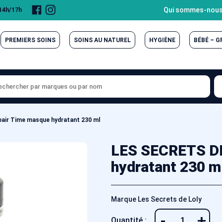
Page
Compte
Qui sommes-nous
 14h/17h
Facebook
Instagram
PREMIERS SOINS
SOINS AU NATUREL
HYGIÈNE
BÉBÉ – 
air Time masque hydratant 230 ml
LES SECRETS DE
hydratant 230 m
Marque Les Secrets de Loly
-
+
Quantité :