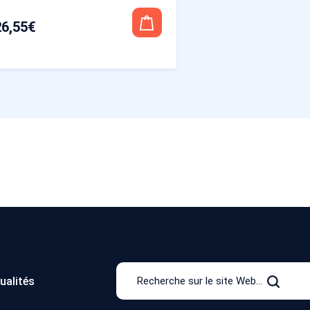
26,55
€
Recherche
ualités
sur
Recher
le