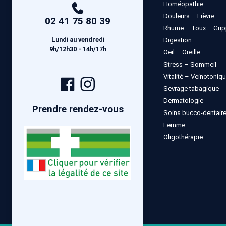
Homéopathie
Douleurs – Fièvre
02 41 75 80 39
Rhume – Toux – Gri
Lundi au vendredi
Digestion
9h/12h30 - 14h/17h
Oeil – Oreille
Stress – Sommeil
Vitalité – Veinotoniq
Page
Compte
Sevrage tabagique
Facebook
Instagram
Dermatologie
Prendre rendez-vous
Soins bucco-dentair
Femme
Oligothérapie