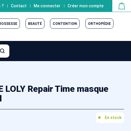
 ?
Contact
Me connecter
Créer mon compte
GROSSESSE
BEAUTÉ
CONTENTION
ORTHOPÉDIE
 LOLY Repair Time masque
l
En stock