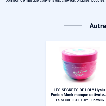
bonheur. Ce masque convient aux cheveux ondulés, bouclés, f
Autre
LES SECRETS DE LOLY Hyalu
Fusion Mask masque activateu
de boucles 300 ml
-
LES SECRETS DE LOLY
Cheveux