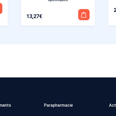
13,27
€
ments
Parapharmacie
Act