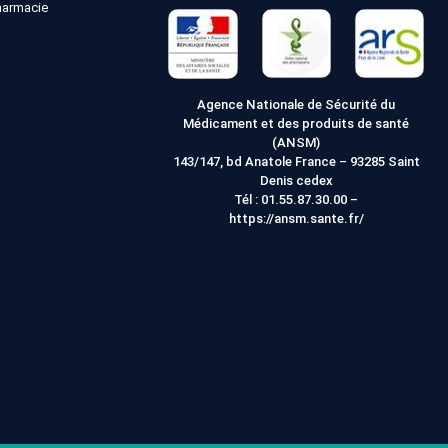
pharmacie
site
Web
Agence Nationale de Sécurité du
Médicament et des produits de santé
(ANSM)
143/147, bd Anatole France – 93285 Saint
Denis cedex
Tél :
01.55.87.30.00
–
https://ansm.sante.fr/