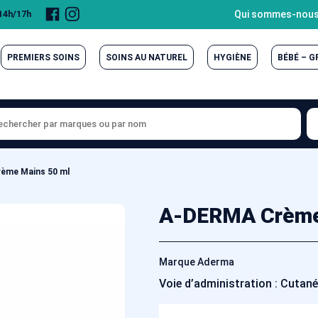
Page
Compte
Qui sommes-nous
 14h/17h
Facebook
Instagram
PREMIERS SOINS
SOINS AU NATUREL
HYGIÈNE
BÉBÉ – 
ème Mains 50 ml
A-DERMA Crème
Marque Aderma
Voie d’administration : Cutan