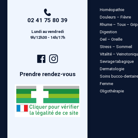
Homéopathie
Douleurs – Fièvre
02 41 75 80 39
Rhume – Toux – Gri
Lundi au vendredi
Digestion
9h/12h30 - 14h/17h
Oeil – Oreille
Stress – Sommeil
Vitalité – Veinotoniq
Page
Compte
Sevrage tabagique
Facebook
Instagram
Dermatologie
Prendre rendez-vous
Soins bucco-dentair
Femme
Oligothérapie