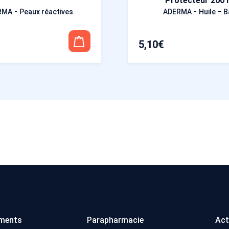
Protecteur 200 
-
-
RMA
Peaux réactives
ADERMA
Huile – B
5,10
€
ments
Parapharmacie
Act