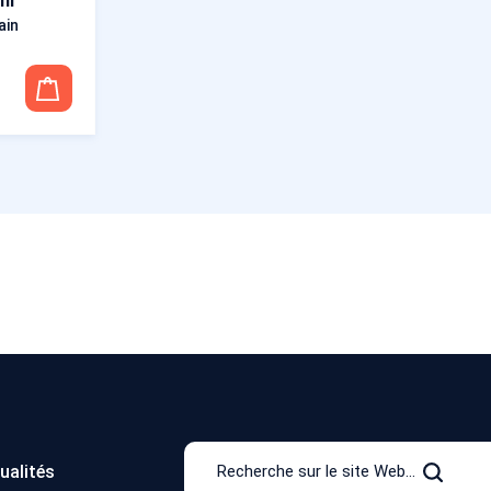
ml
ain
Recherche
ualités
sur