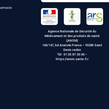
Recher
le
pharmacie
site
Web
Agence Nationale de Sécurité du
Médicament et des produits de santé
(ANSM)
143/147, bd Anatole France – 93285 Saint
Denis cedex
Tél :
01.55.87.30.00
–
https://ansm.sante.fr/