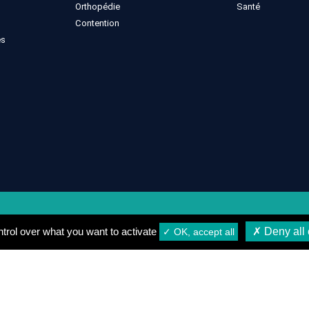
Orthopédie
Santé
Contention
es
gales
Conditions générales de vente
Conditions de Livrais
trol over what you want to activate
✗ Deny all 
✓ OK, accept all