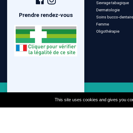
Sevrage tabagique
Facebook
Instagram
Dermatologie
Prendre rendez-vous
Soins bucco-dentair
Femme
Oligothérapie
Mentions lé
This site uses cookies and gives you con