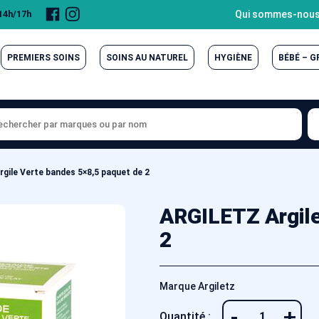
Page
Compte
Qui sommes-nous
 14h/17h
Facebook
Instagram
PREMIERS SOINS
SOINS AU NATUREL
HYGIÈNE
BÉBÉ – 
gile Verte bandes 5×8,5 paquet de 2
ARGILETZ Argile
2
Marque Argiletz
-
+
Quantité :