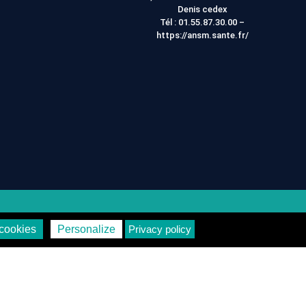
Denis cedex
Tél :
01.55.87.30.00
–
https://ansm.sante.fr/
on
Vie Privée
cookies
Personalize
Privacy policy