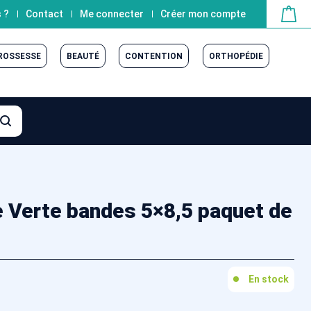
 ?
Contact
Me connecter
Créer mon compte
GROSSESSE
BEAUTÉ
CONTENTION
ORTHOPÉDIE
 Verte bandes 5×8,5 paquet de
En stock