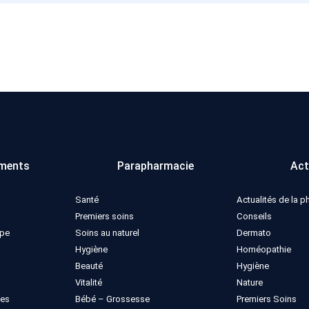
ments
Parapharmacie
Act
Santé
Actualités de la 
Premiers soins
Conseils
ppe
Soins au naturel
Dermato
Hygiène
Homéopathie
Beauté
Hygiène
Vitalité
Nature
ues
Bébé – Grossesse
Premiers Soins