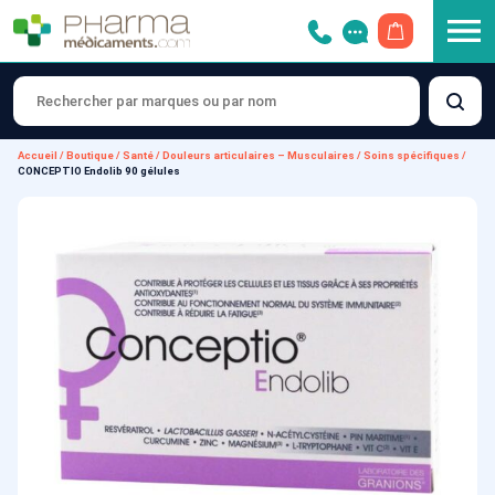
OUVRIR LE 
Accueil
/
Boutique
/
Santé
/
Douleurs articulaires – Musculaires
/
Soins spécifiques
/
CONCEPTIO Endolib 90 gélules