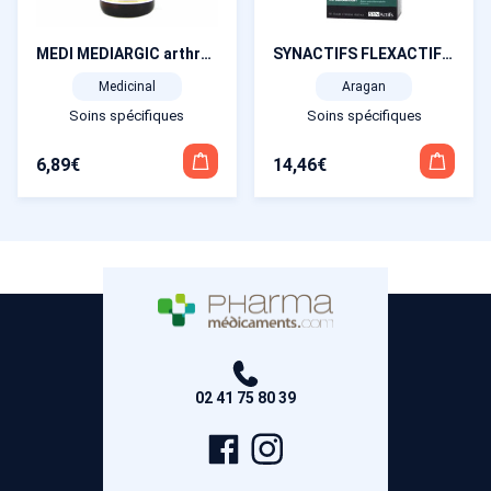
MEDI MEDIARGIC arthroses 30 gélules
SYNACTIFS FLEXACTIFS 60 gélules
Medicinal
Aragan
Soins spécifiques
Soins spécifiques
6,89
€
14,46
€
02 41 75 80 39
Page
Compte
Facebook
Instagram