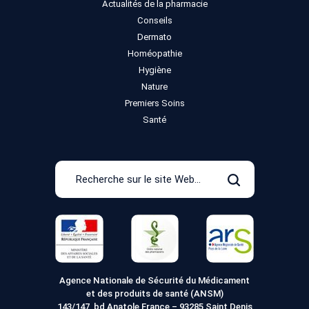
Actualités de la pharmacie
Conseils
Dermato
Homéopathie
Hygiène
Nature
Premiers Soins
Santé
Recherche
sur
Rechercher
le
site
Web
Agence Nationale de Sécurité du Médicament
et des produits de santé (ANSM)
143/147, bd Anatole France – 93285 Saint Denis