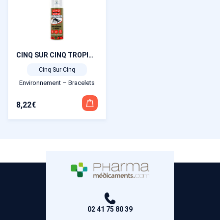
13,60€.
12,00€.
CINQ SUR CINQ TROPIC spray vêtement et tissus 100 ml
Cinq Sur Cinq
Environnement – Bracelets
8,22
€
02 41 75 80 39