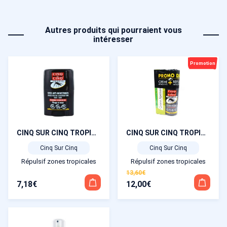
Autres produits qui pourraient vous
intéresser
Promotion
CINQ SUR CINQ TROPIC STICK Anti-moustiques 20 ml
CINQ SUR CINQ TROPIC Duo lotion anti-moustiques spray 75 ml + Crème Apaisante 40 g
Cinq Sur Cinq
Cinq Sur Cinq
Répulsif zones tropicales
Répulsif zones tropicales
13,60
€
7,18
€
12,00
€
Le
Le
prix
prix
initial
actuel
était :
est :