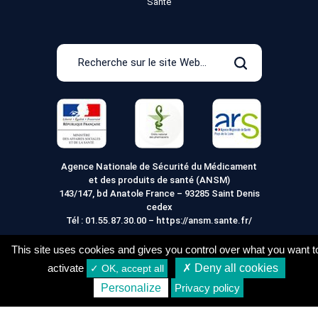
Santé
Recherche
sur
Rechercher
le
site
Web
Agence Nationale de Sécurité du Médicament
et des produits de santé (ANSM)
143/147, bd Anatole France – 93285 Saint Denis
cedex
Tél :
01.55.87.30.00
–
https://ansm.sante.fr/
This site uses cookies and gives you control over what you want t
activate
✗ Deny all cookies
✓ OK, accept all
Mentions légales
Conditions générales de vente
10,40
€
Acheter
Personalize
Privacy policy
Conditions de Livraison
Vie Privée