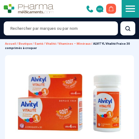
OUVRIR LE 
Accueil
/
Boutique
/
Santé
/
Vitalité
/
Vitamines – Minéraux
/
ALVITYL Vitalité Fraise 30
comprimés à croquer