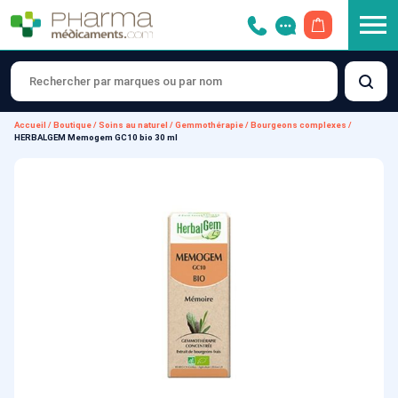
OUVRIR LE 
Accueil
/
Boutique
/
Soins au naturel
/
Gemmothérapie
/
Bourgeons complexes
/
HERBALGEM Memogem GC10 bio 30 ml