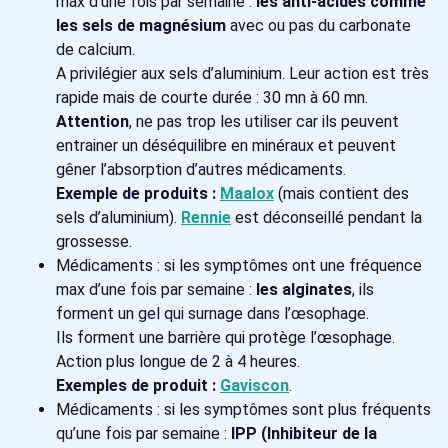
max d’une fois par semaine :
les anti-acides comme
les sels de magnésium
avec ou pas du carbonate
de calcium.
A privilégier aux sels d’aluminium. Leur action est très
rapide mais de courte durée : 30 mn à 60 mn.
Attention
, ne pas trop les utiliser car ils peuvent
entrainer un déséquilibre en minéraux et peuvent
gêner l’absorption d’autres médicaments.
Exemple de produits :
Maalox
(mais contient des
sels d’aluminium).
Rennie
est déconseillé pendant la
grossesse.
Médicaments : si les symptômes ont une fréquence
max d’une fois par semaine :
les alginates
, ils
forment un gel qui surnage dans l’œsophage.
Ils forment une barrière qui protège l’œsophage.
Action plus longue de 2 à 4 heures.
Exemples de produit :
Gaviscon
.
Médicaments : si les symptômes sont plus fréquents
qu’une fois par semaine :
IPP (Inhibiteur de la