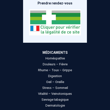
Prendre rendez-vous
du
du
produit
produit
MÉDICAMENTS
Homéopathie
Douleurs – Fièvre
Rhume – Toux – Grippe
Digestion
Oeil – Oreille
Stress – Sommeil
Vitalité – Veinotoniques
Sevrage tabagique
Dermatologie