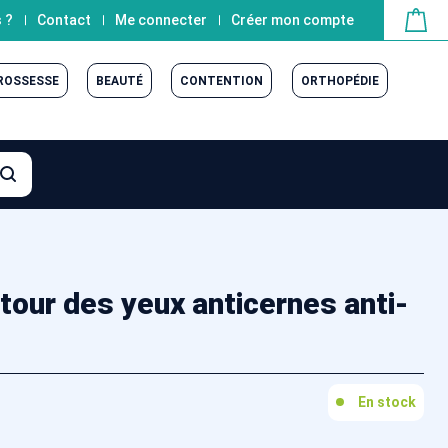
 ?
Contact
Me connecter
Créer mon compte
GROSSESSE
BEAUTÉ
CONTENTION
ORTHOPÉDIE
ur des yeux anticernes anti-
En stock