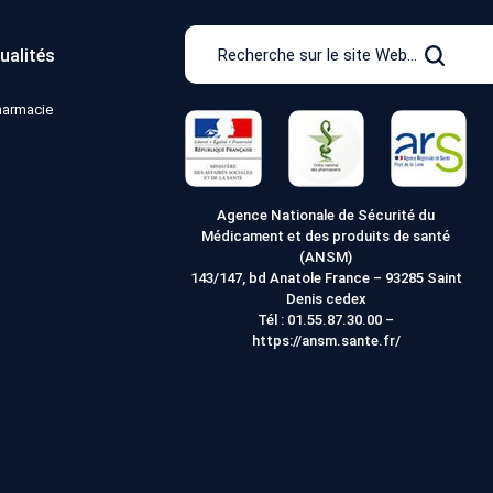
Recherche
ualités
sur
Recher
le
pharmacie
site
Web
Agence Nationale de Sécurité du
Médicament et des produits de santé
(ANSM)
143/147, bd Anatole France – 93285 Saint
Denis cedex
Tél :
01.55.87.30.00
–
https://ansm.sante.fr/