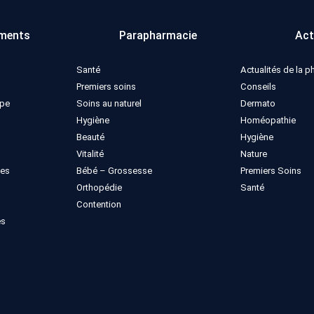
ments
Parapharmacie
Act
Santé
Actualités de la 
Premiers soins
Conseils
ppe
Soins au naturel
Dermato
Hygiène
Homéopathie
Beauté
Hygiène
Vitalité
Nature
ues
Bébé – Grossesse
Premiers Soins
Orthopédie
Santé
Contention
es