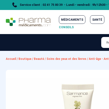
Service client : 02 41 75 80 39 - Lundi - vendredi : 9h/12h30 -
MÉDICAMENTS
SANTÉ
CONSEILS
Accueil
/
Boutique
/
Beauté
/
Soins des yeux et des lèvres
/
Anti-âge - Ant