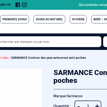
Page
Compte
Qui sommes-nous
 14h/17h
Facebook
Instagram
PREMIERS SOINS
SOINS AU NATUREL
HYGIÈNE
BÉBÉ – 
i-rides
/
SARMANCE Contour des yeux anticernes anti-poches
SARMANCE Conto
poches
Marque Sarmance
-
+
Quantité :