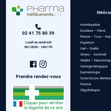
Médica
Homéopathie
Douleurs – Fièvre
02 41 75 80 39
Rhume – Toux – Gri
Lundi au vendredi
Digestion
9h/12h30 - 14h/17h
Oeil – Oreille
Stress – Sommeil
Vitalité – Veinotoniq
Page
Compte
Sevrage tabagique
Facebook
Instagram
Dermatologie
Prendre rendez-vous
Soins bucco-dentair
Femme
Oligothérapie