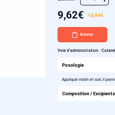
9,62
€
12,54
€
Le
Le
prix
prix
initial
actuel
Acheter
était :
est :
12,54€.
9,62€.
Voie d’administration : Cutan
Posologie
Appliqué matin et soir, il per
Composition / Excipients