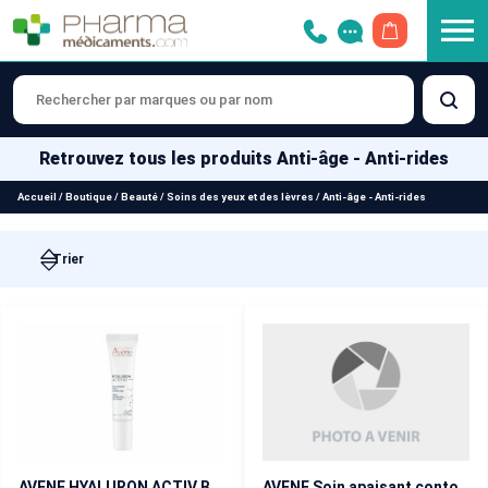
OUVRIR LE 
Retrouvez tous les produits Anti-âge - Anti-rides
Accueil
/
Boutique
/
Beauté
/
Soins des yeux et des lèvres
/
Anti-âge - Anti-rides
AVENE Soin apaisant contour des yeux 10 ml
AVENE HYALURON ACTIV B3 Soin Regard Triple Correction 15 ml