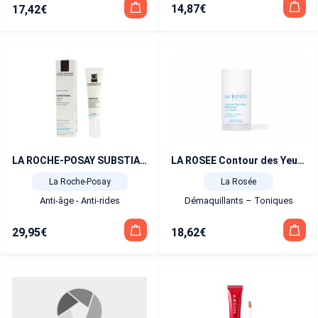
14,87
€
17,42
€
LA ROCHE-POSAY SUBSTIANE [+] YEUX
LA ROSEE Contour des Yeux Défatigant à l’Aloe Vera BIO 15 ml
La Roche-Posay
La Rosée
Anti-âge - Anti-rides
Démaquillants – Toniques
29,95
€
18,62
€