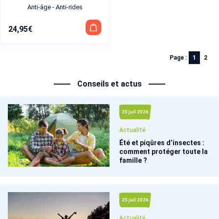
Anti-âge - Anti-rides
24,95
€
Page :
1
2
Conseils et actus
25 juil 2026
Actualité
Été et piqûres d’insectes :
comment protéger toute la
famille ?
25 juil 2026
Actualité