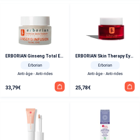
ERBORIAN Ginseng Total Eye R24 15 ml
ERBORIAN Skin Therapy Eye – Crème Yeux Multi-Perfectrice 15 ml
Erborian
Erborian
Anti-âge - Anti-rides
Anti-âge - Anti-rides
33,79
€
25,78
€