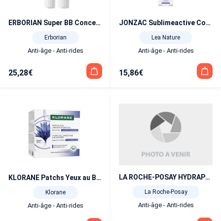
ERBORIAN Super BB Concealer Clair 10 ml
JONZAC Sublimeactive Contour Yeux et Lèvres 15 ml
Erborian
Lea Nature
Anti-âge - Anti-rides
Anti-âge - Anti-rides
25,28
€
15,86
€
LA ROCHE-POSAY HYDRAPHASE INTENSE YEUX
KLORANE Patchs Yeux au Bleuet Bio 2×7 unités
La Roche-Posay
Klorane
Anti-âge - Anti-rides
Anti-âge - Anti-rides