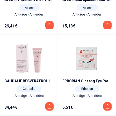
Avene
Avene
Anti-âge - Anti-rides
Anti-âge - Anti-rides
15,18
€
29,41
€
CAUDALIE RESVERATROL LIFT SOIN LIFTANT REGARD 15ML
ERBORIAN Ginseng Eye Patch 5 g
Caudalie
Erborian
Anti-âge - Anti-rides
Anti-âge - Anti-rides
34,44
€
5,51
€