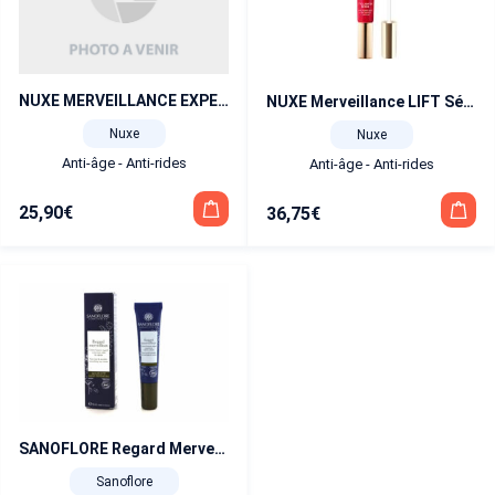
NUXE MERVEILLANCE EXPERT Yeux 15 ml
NUXE Merveillance LIFT Sérum Yeux Éclat 12 ml
Nuxe
Nuxe
Anti-âge - Anti-rides
Anti-âge - Anti-rides
25,90
€
36,75
€
SANOFLORE Regard Merveilleux contour des yeux anti-rides BIO 15 ml
Sanoflore