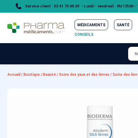
Service client : 02 41 75 80 39 - Lundi - vendredi : 9h/12h30 -
MÉDICAMENTS
SANTÉ
CONSEILS
Accueil
/
Boutique
/
Beauté
/
Soins des yeux et des lèvres
/
Soins des lèv