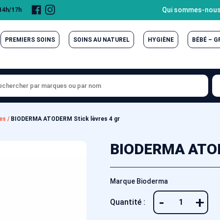
Page
Compte
Qui sommes-nous
 14h/17h
Facebook
Instagram
PREMIERS SOINS
SOINS AU NATUREL
HYGIÈNE
BÉBÉ – 
res
/
BIODERMA ATODERM Stick lèvres 4 gr
BIODERMA ATODE
Marque Bioderma
-
+
Quantité :