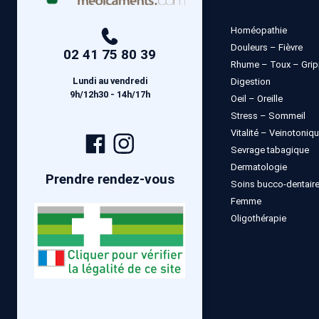
Homéopathie
Douleurs – Fièvre
02 41 75 80 39
Rhume – Toux – Gri
Lundi au vendredi
Digestion
9h/12h30 - 14h/17h
Oeil – Oreille
Stress – Sommeil
Vitalité – Veinotoniq
Page
Compte
Sevrage tabagique
Facebook
Instagram
Dermatologie
Prendre rendez-vous
Soins bucco-dentair
Femme
Oligothérapie