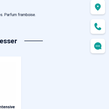
es. Parfum framboise.
resser
tensive