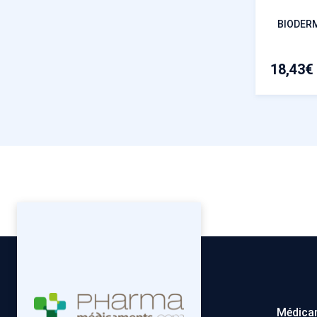
BIODER
18,43
€
Médica