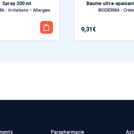
Spray 200 ml
Baume ultra-apaisant
-
-
MA
Irritations – Allergies
BIODERMA
Crèm
9,31
€
ments
Parapharmacie
Act