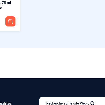
 75 ml
e
Recherche
ualités