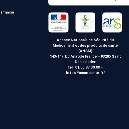
sur
Recher
le
pharmacie
site
Web
Agence Nationale de Sécurité du
Médicament et des produits de santé
(ANSM)
143/147, bd Anatole France – 93285 Saint
Denis cedex
Tél :
01.55.87.30.00
–
https://ansm.sante.fr/