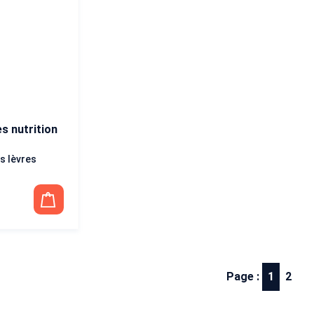
 nutrition
s lèvres
Page :
1
2