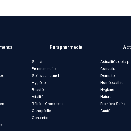
ments
Parapharmacie
Act
Santé
Actualités de la 
Premiers soins
Conseils
ppe
Soins au naturel
Dermato
Hygiène
Homéopathie
Beauté
Hygiène
Vitalité
Nature
ues
Bébé – Grossesse
Premiers Soins
Orthopédie
Santé
Contention
es