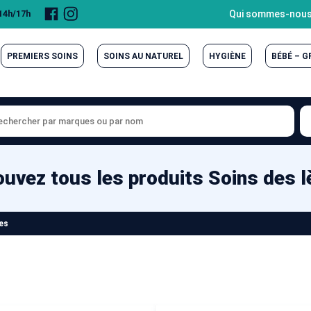
Page
Compte
Qui sommes-nous
 14h/17h
Facebook
Instagram
PREMIERS SOINS
SOINS AU NATUREL
HYGIÈNE
BÉBÉ – 
ouvez tous les produits Soins des l
res