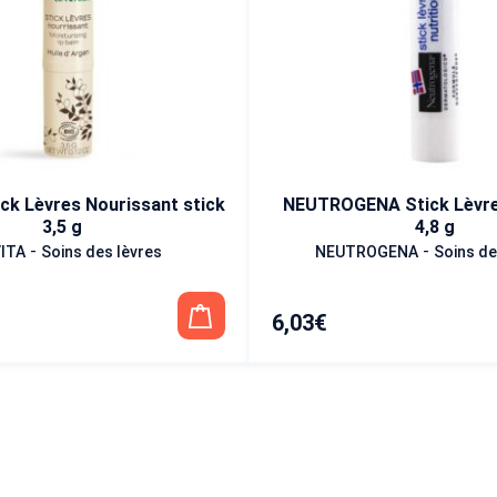
ck Lèvres Nourissant stick
NEUTROGENA Stick Lèvres
3,5 g
4,8 g
-
-
ITA
Soins des lèvres
NEUTROGENA
Soins de
6,03
€