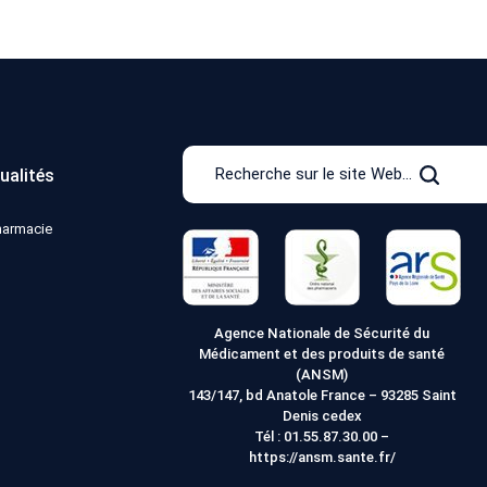
Recherche
ualités
sur
Recher
le
pharmacie
site
Web
Agence Nationale de Sécurité du
Médicament et des produits de santé
(ANSM)
143/147, bd Anatole France – 93285 Saint
Denis cedex
Tél :
01.55.87.30.00
–
https://ansm.sante.fr/