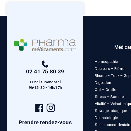
Médica
Homéopathie
Douleurs – Fièvre
02 41 75 80 39
Rhume – Toux – Gri
Lundi au vendredi
Digestion
9h/12h30 - 14h/17h
Oeil – Oreille
Stress – Sommeil
Vitalité – Veinotoniq
Page
Compte
Sevrage tabagique
Facebook
Instagram
Dermatologie
Prendre rendez-vous
Soins bucco-dentair