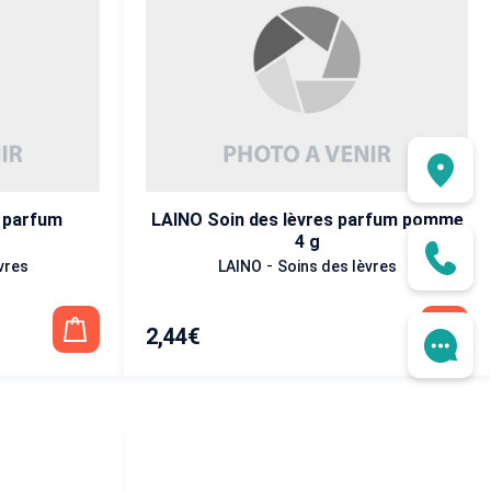
s parfum
LAINO Soin des lèvres parfum pomme
4 g
-
vres
LAINO
Soins des lèvres
2,44
€