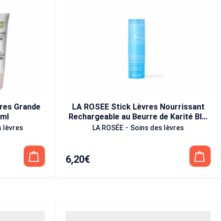
res Grande
LA ROSEE Stick Lèvres Nourrissant
 ml
Rechargeable au Beurre de Karité BIO
4,5 gr
-
 lèvres
LA ROSÉE
Soins des lèvres
6,20
€