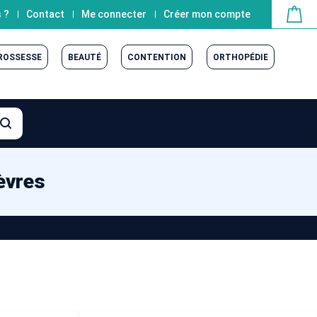
 ?
Contact
Me connecter
Créer mon compte
GROSSESSE
BEAUTÉ
CONTENTION
ORTHOPÉDIE
èvres